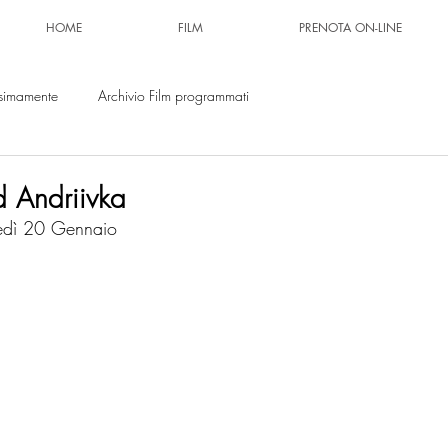
HOME
FILM
PRENOTA ON-LINE
simamente
Archivio Film programmati
 Andriivka
edì 20 Gennaio