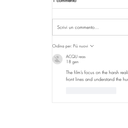
1 commento
Scrivi un commento...
LA MIA FAMIGLIA A TAIPEI
Ordina per:
Più nuovi
ACQU reas
18 gen
The film’s focus on the harsh reali
front lines and understand the h
Mi piace
Rispondi
C