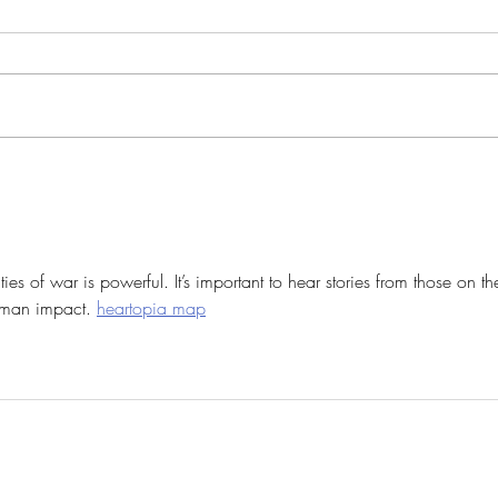
GIOI
UN INVERNO IN COREA
ties of war is powerful. It’s important to hear stories from those on th
uman impact. 
heartopia map
INEMA CENTRALE MILA