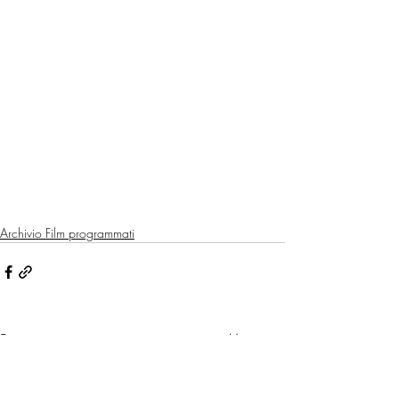
Archivio Film programmati
Post recenti
Mostra tutti