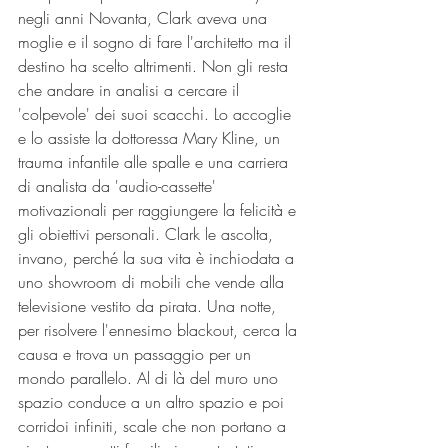
negli anni Novanta, Clark aveva una 
moglie e il sogno di fare l'architetto ma il 
destino ha scelto altrimenti. Non gli resta 
che andare in analisi a cercare il 
'colpevole' dei suoi scacchi. Lo accoglie 
e lo assiste la dottoressa Mary Kline, un 
trauma infantile alle spalle e una carriera 
di analista da 'audio-cassette' 
motivazionali per raggiungere la felicità e 
gli obiettivi personali. Clark le ascolta, 
invano, perché la sua vita è inchiodata a 
uno showroom di mobili che vende alla 
televisione vestito da pirata. Una notte, 
per risolvere l'ennesimo blackout, cerca la 
causa e trova un passaggio per un 
mondo parallelo. Al di là del muro uno 
spazio conduce a un altro spazio e poi 
corridoi infiniti, scale che non portano a 