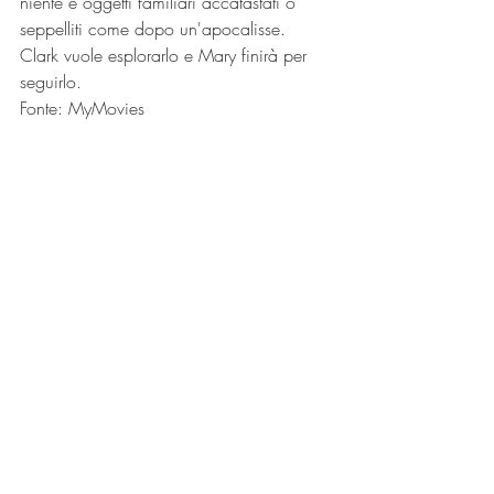
niente e oggetti familiari accatastati o 
seppelliti come dopo un'apocalisse. 
Clark vuole esplorarlo e Mary finirà per 
seguirlo.
Fonte: MyMovies