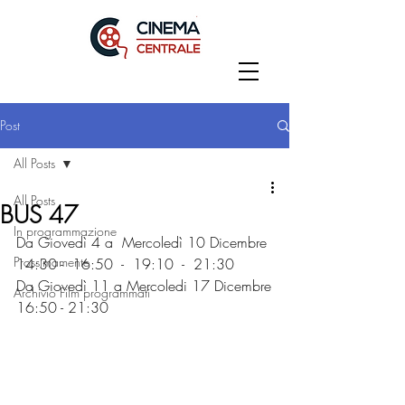
Post
All Posts
All Posts
BUS 47
In programmazione
Da Giovedì 4 a  Mercoledì 10 Dicembre
Prossimamente
14:30 -  16:50  -  19:10  -  21:30
Da Giovedì 11 a Mercoledi 17 Dicembre
Archivio Film programmati
16:50 - 21:30