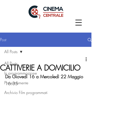
Post
All Posts
All Posts
CATTIVERIE A DOMICILIO
In programmazione
Da Giovedì 16 a Mercoledì 22 Maggio 
Prossimamente
16:35
Archivio Film programmati