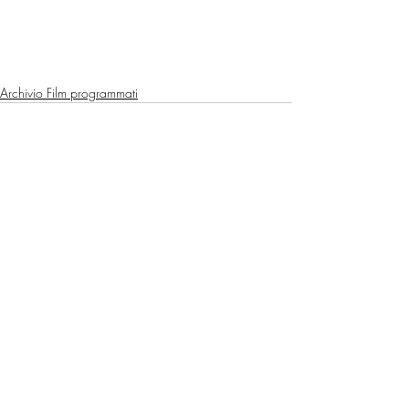
Archivio Film programmati
Post recenti
Mostra tutti