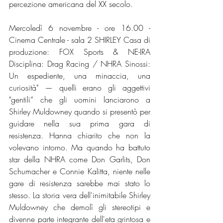
percezione americana del XX secolo. 
Mercoledì 6 novembre - ore 16.00 - 
Cinema Centrale - sala 2 SHIRLEY Casa di 
produzione: FOX Sports & NE-IRA 
Disciplina: Drag Racing / NHRA Sinossi: 
Un espediente, una minaccia, una 
curiosità" — quelli erano gli aggettivi 
"gentili” che gli uomini lanciarono a 
Shirley Muldowney quando si presentò per 
guidare nella sua prima gara di 
resistenza. Hanna chiarito che non la 
volevano intorno. Ma quando ha battuto 
star della NHRA come Don Garlits, Don 
Schumacher e Connie Kalitta, niente nelle 
gare di resistenza sarebbe mai stato lo 
stesso. La storia vera dell'inimitabile Shirley 
Muldowney che demolì gli stereotipi e 
divenne parte integrante dell'eta grintosa e 