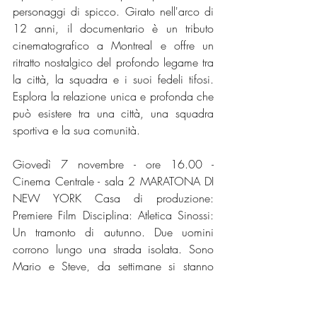
personaggi di spicco. Girato nell'arco di 
12 anni, il documentario è un tributo 
cinematografico a Montreal e offre un 
ritratto nostalgico del profondo legame tra 
la città, la squadra e i suoi fedeli tifosi. 
Esplora la relazione unica e profonda che 
può esistere tra una città, una squadra 
sportiva e la sua comunità. 
Giovedì 7 novembre - ore 16.00 - 
Cinema Centrale - sala 2 MARATONA DI 
NEW YORK Casa di produzione: 
Premiere Film Disciplina: Atletica Sinossi: 
Un tramonto di autunno. Due uomini 
corrono lungo una strada isolata. Sono 
Mario e Steve, da settimane si stanno 
preparando per partecipare alla maratona 
di New York. Ma quella sera non è come 