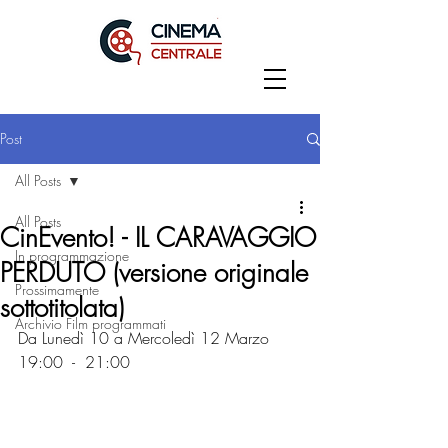
Post
All Posts
All Posts
CinEvento! - IL CARAVAGGIO
In programmazione
PERDUTO (versione originale
Prossimamente
sottotitolata)
Archivio Film programmati
Da Lunedì 10 a Mercoledì 12 Marzo 
19:00  -  21:00