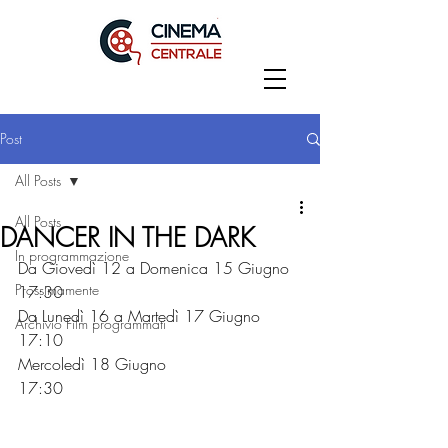
Post
All Posts
All Posts
DANCER IN THE DARK
In programmazione
Da Giovedì 12 a Domenica 15 Giugno
Prossimamente
17:30
Da Lunedì 16 a Martedì 17 Giugno
Archivio Film programmati
17:10
Mercoledì 18 Giugno
17:30