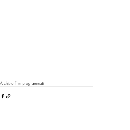
Archivio Film programmati
Post recenti
Mostra tutti