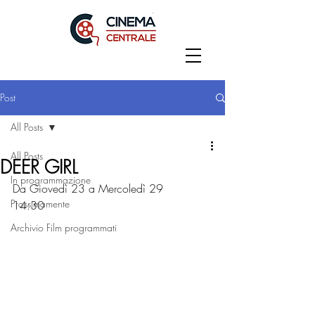
Post
All Posts
All Posts
DEER GIRL
In programmazione
Da Giovedì 23 a Mercoledì 29
Prossimamente
14:30
Archivio Film programmati