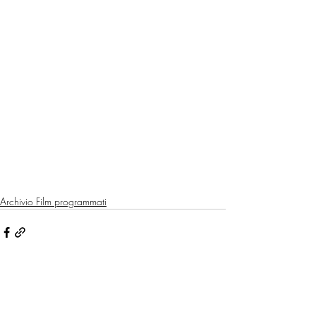
Archivio Film programmati
Post recenti
Mostra tutti