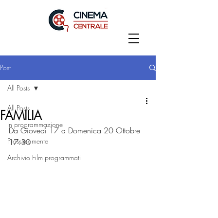
Post
All Posts
All Posts
FAMILIA
In programmazione
Da Giovedì 17 a Domenica 20 Ottobre
Prossimamente
17:30
Archivio Film programmati