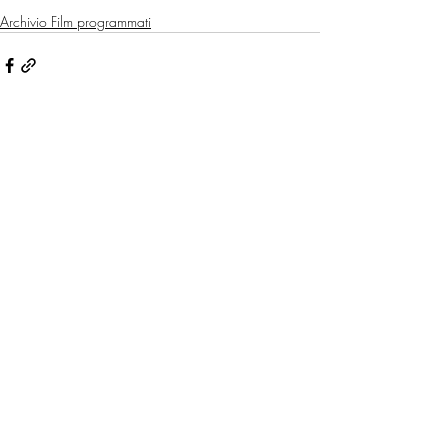
Archivio Film programmati
Post recenti
Mostra tutti