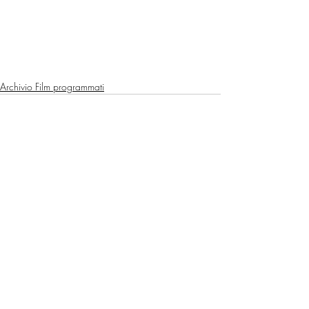
Archivio Film programmati
Post recenti
Mostra tutti