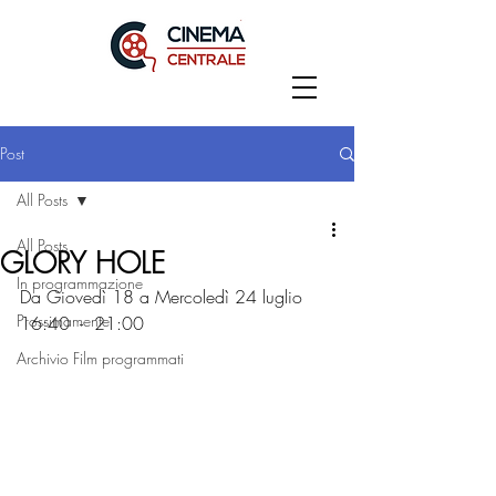
Post
All Posts
All Posts
GLORY HOLE
In programmazione
Da Giovedì 18 a Mercoledì 24 luglio
Prossimamente
16:40  -  21:00
Archivio Film programmati