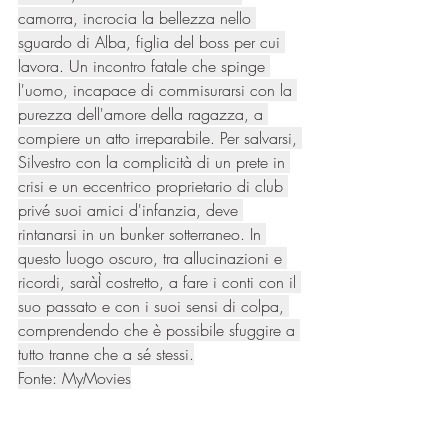
camorra, incrocia la bellezza nello 
sguardo di Alba, figlia del boss per cui 
lavora. Un incontro fatale che spinge 
l'uomo, incapace di commisurarsi con la 
purezza dell'amore della ragazza, a 
compiere un atto irreparabile. Per salvarsi, 
Silvestro con la complicità di un prete in 
crisi e un eccentrico proprietario di club 
privé suoi amici d'infanzia, deve 
rintanarsi in un bunker sotterraneo. In 
questo luogo oscuro, tra allucinazioni e 
ricordi, saràÌ costretto, a fare i conti con il 
suo passato e con i suoi sensi di colpa, 
comprendendo che è possibile sfuggire a 
tutto tranne che a sé stessi.
Fonte: MyMovies