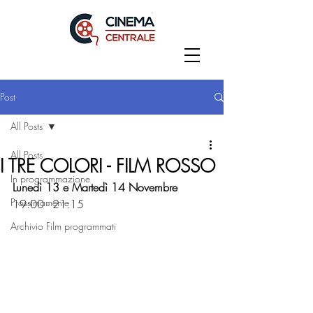
Post
All Posts
All Posts
I TRE COLORI - FILM ROSSO
In programmazione
Lunedì 13 e Martedì 14 Novembre
Prossimamente
19:00 - 21:15
Archivio Film programmati