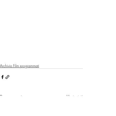
Archivio Film programmati
Post recenti
Mostra tutti