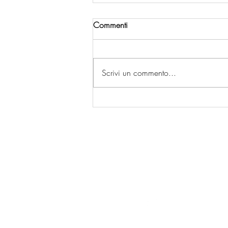
Commenti
Scrivi un commento...
LA MIA FAMIGLIA A TAIPEI
C