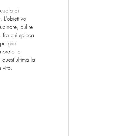
scuola di 
L'obiettivo 
ucinare, pulire 
 fra cui spicca 
proprie 
gnorato la 
 quest'ultima la 
 vita.