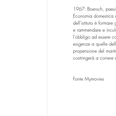
1967: Boersch, paesino
Economia domestica ch
dell'istituto è formar
e rammendare e inculc
l'obbligo ad essere c
esigenze a quelle dell
propensione del marito
costringerà a correre 
Fonte Mymovies