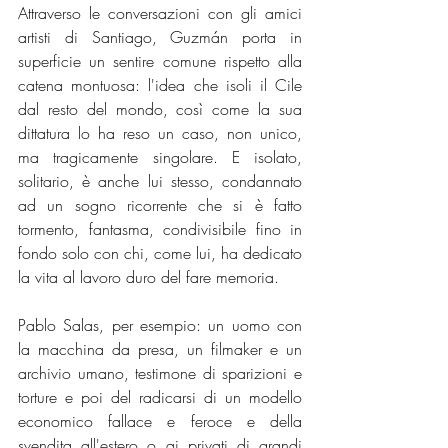
Attraverso le conversazioni con gli amici 
artisti di Santiago, Guzmán porta in 
superficie un sentire comune rispetto alla 
catena montuosa: l'idea che isoli il Cile 
dal resto del mondo, così come la sua 
dittatura lo ha reso un caso, non unico, 
ma tragicamente singolare. E isolato, 
solitario, è anche lui stesso, condannato 
ad un sogno ricorrente che si è fatto 
tormento, fantasma, condivisibile fino in 
fondo solo con chi, come lui, ha dedicato 
la vita al lavoro duro del fare memoria.
Pablo Salas, per esempio: un uomo con 
la macchina da presa, un filmaker e un 
archivio umano, testimone di sparizioni e 
torture e poi del radicarsi di un modello 
economico fallace e feroce e della 
svendita all'estero o ai privati di grandi 