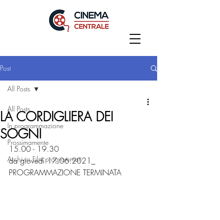
Post
All Posts
All Posts
LA CORDIGLIERA DEI
In programmazione
SOGNI
Prossimamente
15.00 - 19.30
Archivio Film programmati
da giovedì 17.06.2021_ 
PROGRAMMAZIONE TERMINATA