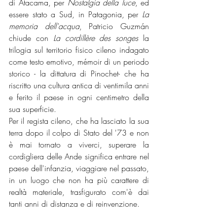
di Atacama, per 
Nostalgia della luce
, ed 
essere stato a Sud, in Patagonia, per 
La 
memoria dell'acqua
, Patricio Guzmán 
chiude con 
La cordillère des songes
 la 
trilogia sul territorio fisico cileno indagato 
come testo emotivo, mémoir di un periodo 
storico - la dittatura di Pinochet- che ha 
riscritto una cultura antica di ventimila anni 
e ferito il paese in ogni centimetro della 
sua superficie.
Per il regista cileno, che ha lasciato la sua 
terra dopo il colpo di Stato del '73 e non 
è mai tornato a viverci, superare la 
cordigliera delle Ande significa entrare nel 
paese dell'infanzia, viaggiare nel passato, 
in un luogo che non ha più carattere di 
realtà materiale, trasfigurato com'è dai 
tanti anni di distanza e di reinvenzione.