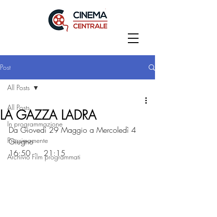
Post
All Posts
All Posts
LA GAZZA LADRA
In programmazione
Da Giovedì 29 Maggio a Mercoledì 4 
Prossimamente
Giugno
16:50  -   21:15
Archivio Film programmati