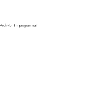
Archivio Film programmati
Post recenti
Mostra tutti