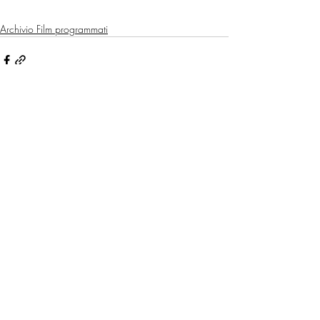
Archivio Film programmati
Post recenti
Mostra tutti