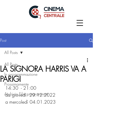
Post
All Posts
All Posts
LA SIGNORA HARRIS VA A
In programmazione
PARIGI
Prossimamente
14:30  - 21:00
Archivio Film programmati
da giovedì  29.12.2022
a mercoledì 04.01.2023