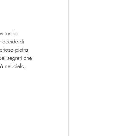
evitando 
e decide di 
eriosa pietra 
ei segreti che 
à nel cielo, 