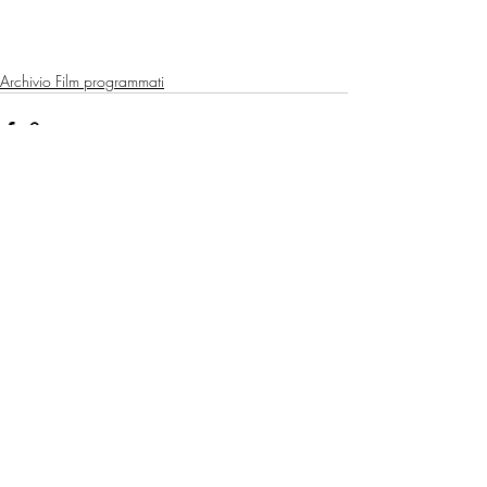
Archivio Film programmati
Post recenti
Mostra tutti