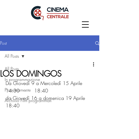
Post
All Posts
All Posts
LOS DOMINGOS
In programmazione
Da Giovedì 9 a Mercoledì 15 Aprile
Prossimamente
14:30    -     18:40
da Giovedì 16 a domenica 19 Aprile
Archivio Film programmati
18:40