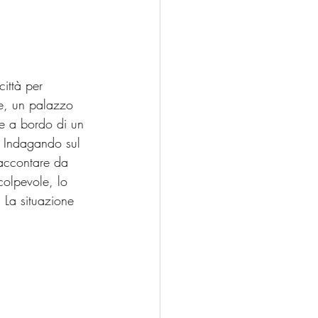
ittà per 
le, un palazzo 
le a bordo di un 
a. Indagando sul 
raccontare da 
colpevole, lo 
 La situazione 