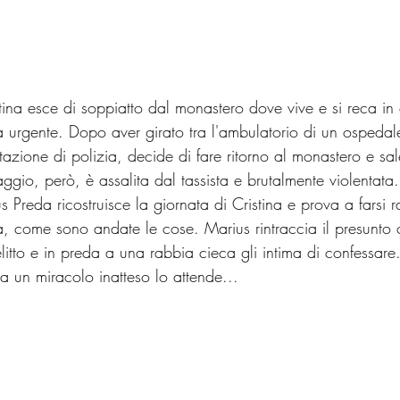
ina esce di soppiatto dal monastero dove vive e si reca in c
 urgente. Dopo aver girato tra l'ambulatorio di un ospeda
stazione di polizia, decide di fare ritorno al monastero e sa
aggio, però, è assalita dal tassista e brutalmente violentat
us Preda ricostruisce la giornata di Cristina e prova a farsi 
 vita, come sono andate le cose. Marius rintraccia il presunto 
litto e in preda a una rabbia cieca gli intima di confessare.
a un miracolo inatteso lo attende...