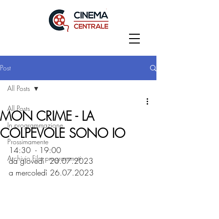
Post
All Posts
All Posts
MON CRIME - LA
In programmazione
COLPEVOLE SONO IO
Prossimamente
14:30  - 19:00
Archivio Film programmati
da giovedì  20.07.2023
a mercoledì 26.07.2023