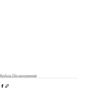
Archivio Film programmati
Post recenti
Mostra tutti