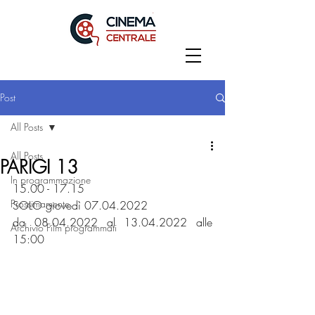
Post
All Posts
All Posts
PARIGI 13
In programmazione
15.00 - 17.15
Prossimamente
SOLO giovedì 07.04.2022
da 08.04.2022 al 13.04.2022 alle 
Archivio Film programmati
15:00