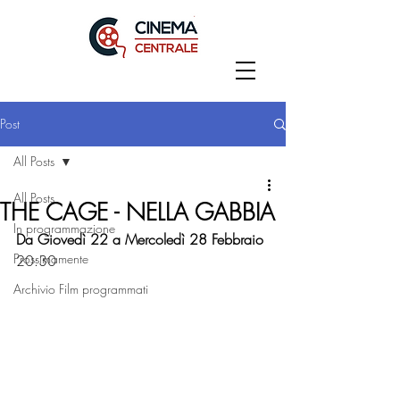
Post
All Posts
All Posts
THE CAGE - NELLA GABBIA
In programmazione
Da Giovedì 22 a Mercoledì 28 Febbraio
Prossimamente
20:30
Archivio Film programmati