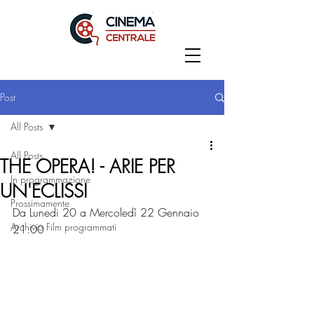
Post
All Posts
All Posts
THE OPERA! - ARIE PER
In programmazione
UN'ECLISSI
Prossimamente
Da Lunedi 20 a Mercoledì 22 Gennaio
Archivio Film programmati
21:00