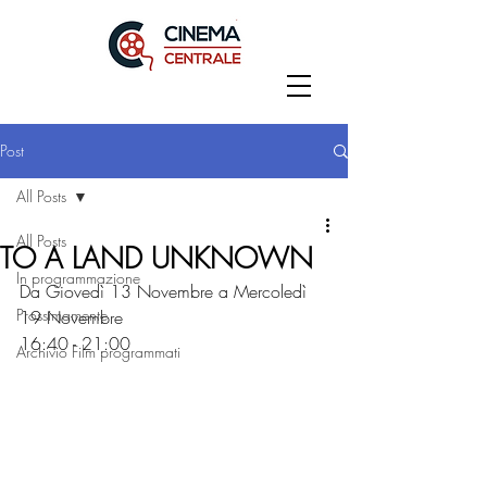
Post
All Posts
All Posts
TO A LAND UNKNOWN
In programmazione
Da Giovedì 13 Novembre a Mercoledì 
Prossimamente
19 Novembre
16:40 - 21:00
Archivio Film programmati