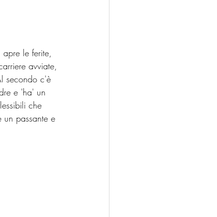
apre le ferite, 
rriere avviate, 
Al secondo c'è 
re e 'ha' un 
essibili che 
e un passante e 