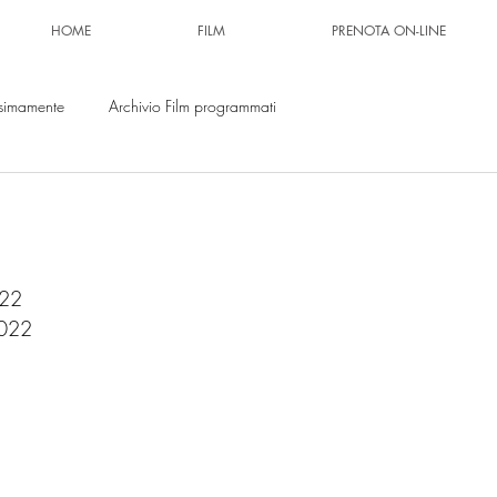
HOME
FILM
PRENOTA ON-LINE
simamente
Archivio Film programmati
022
2022