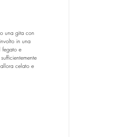
no una gita con 
involto in una 
l fegato e 
sufficientemente 
allora celato e 