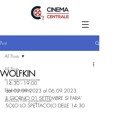
Post
All Posts
All Posts
WOLFKIN
In programmazione
14:30 - 19:00
Prossimamente
dal 02.09.2023 al 06.09.2023
IL GIORNO 01 SETTEMBRE SI FARA' 
Archivio Film programmati
SOLO LO SPETTACOLO DELLE 14:30