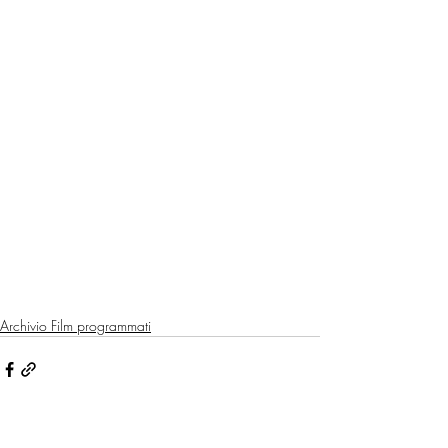
Archivio Film programmati
Post recenti
Mostra tutti